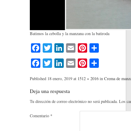
Batimos la cebolla y la manzana con la batiroda
Fa
T
Li
E
Pi
C
ce
wi
nk
m
nt
o
Fa
T
Li
E
Pi
C
bo
tte
ed
ail
er
m
ce
wi
nk
m
nt
o
ok
r
In
es
pa
bo
tte
ed
ail
er
m
Published
18 enero, 2019
at
1512 × 2016
in
Crema de manza
t
rti
ok
r
In
es
pa
Deja una respuesta
r
t
rti
Tu dirección de correo electrónico no será publicada.
Los ca
r
Comentario
*