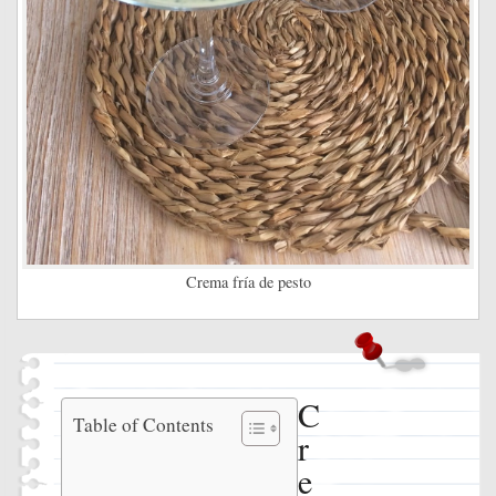
Crema fría de pesto
C
Crema
Table of Contents
r
fría de
pesto
e
Ingredientes