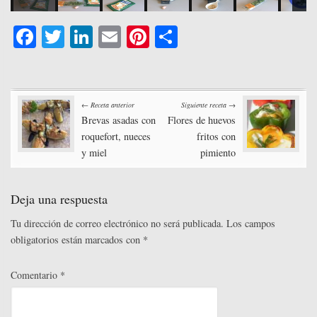
Fa
T
Li
E
Pi
C
ce
wi
nk
m
nt
o
bo
tte
ed
ail
er
m
Post
ok
r
In
es
pa
← Receta anterior
Siguiente receta →
t
rti
Brevas asadas con
Flores de huevos
navigation
roquefort, nueces
fritos con
r
y miel
pimiento
Deja una respuesta
Tu dirección de correo electrónico no será publicada.
Los campos
obligatorios están marcados con
*
Comentario
*