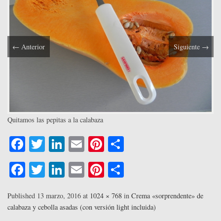
←
Anterior
Siguiente
→
Quitamos las pepitas a la calabaza
Fa
T
Li
E
Pi
C
ce
wi
nk
m
nt
o
Fa
T
Li
E
Pi
C
bo
tte
ed
ail
er
m
ce
wi
nk
m
nt
o
ok
r
In
es
pa
bo
tte
ed
ail
er
m
Published
13 marzo, 2016
at
1024 × 768
in
Crema «sorprendente» de
t
rti
calabaza y cebolla asadas (con versión light incluida)
ok
r
In
es
pa