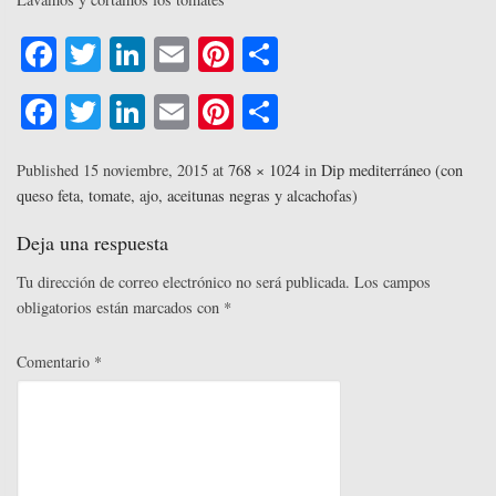
Fa
T
Li
E
Pi
C
ce
wi
nk
m
nt
o
Fa
T
Li
E
Pi
C
bo
tte
ed
ail
er
m
ce
wi
nk
m
nt
o
ok
r
In
es
pa
bo
tte
ed
ail
er
m
Published
15 noviembre, 2015
at
768 × 1024
in
Dip mediterráneo (con
t
rti
queso feta, tomate, ajo, aceitunas negras y alcachofas)
ok
r
In
es
pa
r
t
rti
Deja una respuesta
r
Tu dirección de correo electrónico no será publicada.
Los campos
obligatorios están marcados con
*
Comentario
*