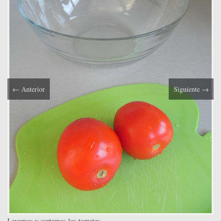
←
Anterior
Siguiente
→
Lavamos y cortamos los tomates