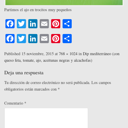
Partimos el ajo en trocitos muy pequeños
Fa
T
Li
E
Pi
C
ce
wi
nk
m
nt
o
Fa
T
Li
E
Pi
C
bo
tte
ed
ail
er
m
ce
wi
nk
m
nt
o
ok
r
In
es
pa
bo
tte
ed
ail
er
m
Published
15 noviembre, 2015
at
768 × 1024
in
Dip mediterráneo (con
t
rti
queso feta, tomate, ajo, aceitunas negras y alcachofas)
ok
r
In
es
pa
r
t
rti
Deja una respuesta
r
Tu dirección de correo electrónico no será publicada.
Los campos
obligatorios están marcados con
*
Comentario
*