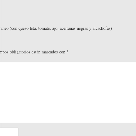
áneo (con queso feta, tomate, ajo, aceitunas negras y alcachofas)
mpos obligatorios están marcados con
*