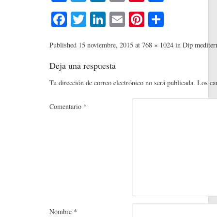
ce
wi
nk
m
nt
o
Fa
T
Li
E
Pi
C
bo
tte
ed
ail
er
m
ce
wi
nk
m
nt
o
ok
r
In
es
pa
bo
tte
ed
ail
er
m
Published
15 noviembre, 2015
at
768 × 1024
in
Dip mediterr
t
rti
ok
r
In
es
pa
Deja una respuesta
r
t
rti
Tu dirección de correo electrónico no será publicada.
Los ca
r
Comentario
*
Nombre
*