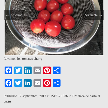
←
Anterior
Siguiente
→
Lavamos los tomates cherry
Fa
T
Li
E
Pi
C
ce
wi
nk
m
nt
o
Fa
T
Li
E
Pi
C
bo
tte
ed
ail
er
m
ce
wi
nk
m
nt
o
ok
r
In
es
pa
bo
tte
ed
ail
er
m
Published
17 septiembre, 2017
at
1512 × 1386
in
Ensalada de pasta al
t
rti
pesto
ok
r
In
es
pa