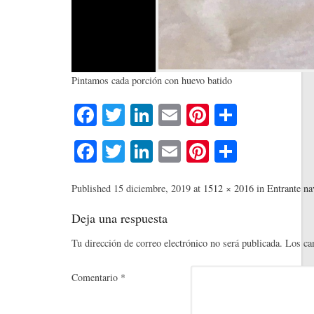
Pintamos cada porción con huevo batido
Fa
T
Li
E
Pi
C
ce
wi
nk
m
nt
o
Fa
T
Li
E
Pi
C
bo
tte
ed
ail
er
m
ce
wi
nk
m
nt
o
ok
r
In
es
pa
bo
tte
ed
ail
er
m
Published
15 diciembre, 2019
at
1512 × 2016
in
Entrante na
t
rti
ok
r
In
es
pa
Deja una respuesta
r
t
rti
Tu dirección de correo electrónico no será publicada.
Los ca
r
Comentario
*