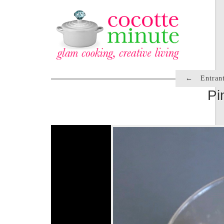
←
Entrant
Pi