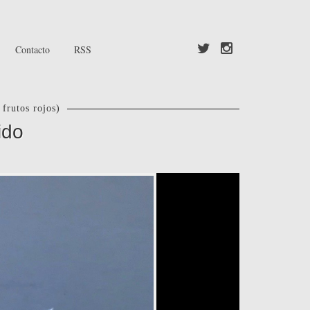
Contacto
RSS
frutos rojos)
ido