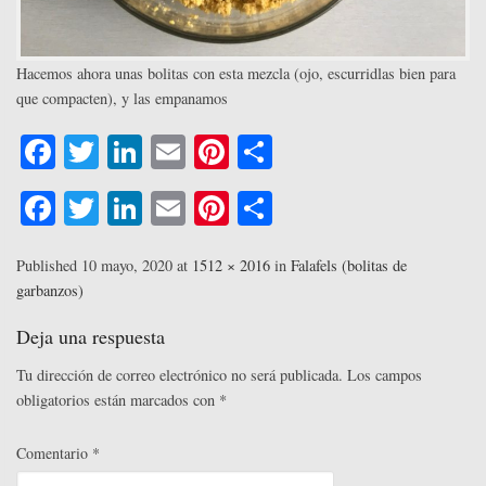
Hacemos ahora unas bolitas con esta mezcla (ojo, escurridlas bien para
que compacten), y las empanamos
Fa
T
Li
E
Pi
C
ce
wi
nk
m
nt
o
Fa
T
Li
E
Pi
C
bo
tte
ed
ail
er
m
ce
wi
nk
m
nt
o
ok
r
In
es
pa
bo
tte
ed
ail
er
m
Published
10 mayo, 2020
at
1512 × 2016
in
Falafels (bolitas de
t
rti
garbanzos)
ok
r
In
es
pa
r
t
rti
Deja una respuesta
r
Tu dirección de correo electrónico no será publicada.
Los campos
obligatorios están marcados con
*
Comentario
*