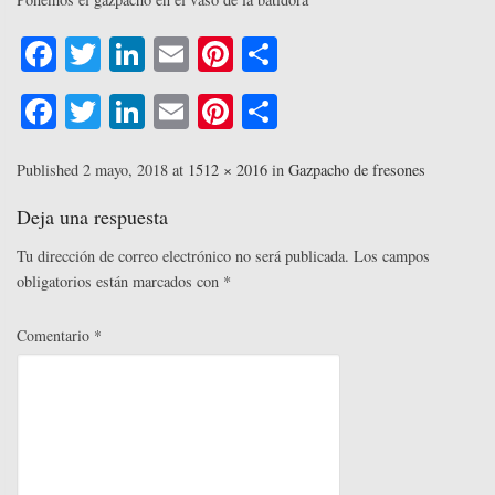
Fa
T
Li
E
Pi
C
ce
wi
nk
m
nt
o
Fa
T
Li
E
Pi
C
bo
tte
ed
ail
er
m
ce
wi
nk
m
nt
o
ok
r
In
es
pa
bo
tte
ed
ail
er
m
Published
2 mayo, 2018
at
1512 × 2016
in
Gazpacho de fresones
t
rti
ok
r
In
es
pa
Deja una respuesta
r
t
rti
Tu dirección de correo electrónico no será publicada.
Los campos
r
obligatorios están marcados con
*
Comentario
*