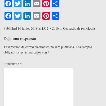
Fa
T
Li
E
Pi
C
ce
wi
nk
m
nt
o
Fa
T
Li
E
Pi
C
bo
tte
ed
ail
er
m
ce
wi
nk
m
nt
o
ok
r
In
es
pa
bo
tte
ed
ail
er
m
Published
16 junio, 2018
at
1512 × 2016
in
Gazpacho de remolacha
t
rti
ok
r
In
es
pa
Deja una respuesta
r
t
rti
Tu dirección de correo electrónico no será publicada.
Los campos
r
obligatorios están marcados con
*
Comentario
*