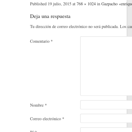
bo
tte
ed
ail
er
m
Published
19 julio, 2015
at
768 × 1024
in
Gazpacho «enriqu
ok
r
In
es
pa
Deja una respuesta
t
rti
Tu dirección de correo electrónico no será publicada.
Los ca
r
Comentario
*
Nombre
*
Correo electrónico
*