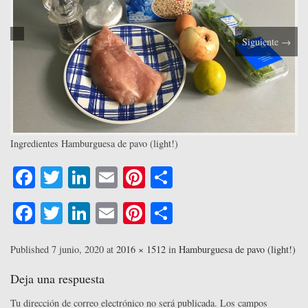
Siguiente
→
Ingredientes Hamburguesa de pavo (light!)
Fa
T
Li
E
Pi
C
ce
wi
nk
m
nt
o
Fa
T
Li
E
Pi
C
bo
tte
ed
ail
er
m
ce
wi
nk
m
nt
o
ok
r
In
es
pa
bo
tte
ed
ail
er
m
Published
7 junio, 2020
at
2016 × 1512
in
Hamburguesa de pavo (light!)
t
rti
ok
r
In
es
pa
Deja una respuesta
r
t
rti
Tu dirección de correo electrónico no será publicada.
Los campos