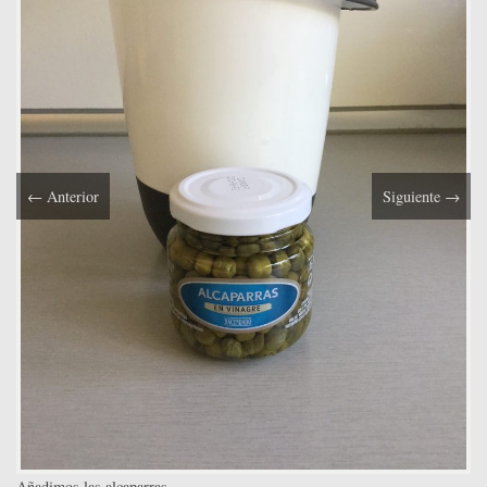
←
Anterior
Siguiente
→
Añadimos las alcaparras