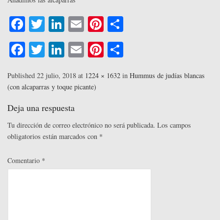
Fa
T
Li
E
Pi
C
ce
wi
nk
m
nt
o
Fa
T
Li
E
Pi
C
bo
tte
ed
ail
er
m
ce
wi
nk
m
nt
o
ok
r
In
es
pa
bo
tte
ed
ail
er
m
Published
22 julio, 2018
at
1224 × 1632
in
Hummus de judías blancas
t
rti
(con alcaparras y toque picante)
ok
r
In
es
pa
r
t
rti
Deja una respuesta
r
Tu dirección de correo electrónico no será publicada.
Los campos
obligatorios están marcados con
*
Comentario
*