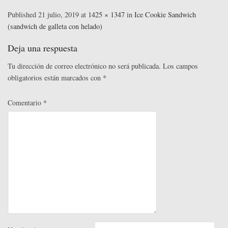
ce
wi
nk
m
nt
o
ok
r
In
es
pa
bo
tte
ed
ail
er
m
Published
21 julio, 2019
at
1425 × 1347
in
Ice Cookie Sandwich
t
rti
(sandwich de galleta con helado)
ok
r
In
es
pa
r
t
rti
Deja una respuesta
r
Tu dirección de correo electrónico no será publicada.
Los campos
obligatorios están marcados con
*
Comentario
*