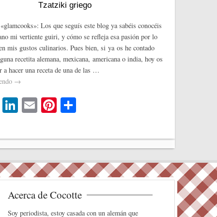
r
Tzatziki griego
«glamcooks»: Los que seguís este blog ya sabéis conocéis
no mi vertiente guiri, y cómo se refleja esa pasión por lo
 en mis gustos culinarios. Pues bien, si ya os he contado
guna recetita alemana, mexicana, americana o india, hoy os
r a hacer una receta de una de las …
yendo
→
T
Li
E
Pi
C
wi
nk
m
nt
o
tte
ed
ail
er
m
r
In
es
pa
t
rti
r
Acerca de Cocotte
Soy periodista, estoy casada con un alemán que