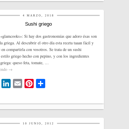
r
In
es
pa
t
rti
4 MARZO, 2018
r
Sushi griego
 «glamcooks»: Si hay dos gastronomías que adoro ésas son
la griega. Al descubrir el otro día esta receta taaan fácil y
é en compartirla con vosotros. Se trata de un sushi
 estilo griego hecho con pepino, y con los ingredientes
 griega: queso feta, tomate, …
yendo
→
T
Li
E
Pi
C
wi
nk
m
nt
o
tte
ed
ail
er
m
r
In
es
pa
t
rti
10 JUNIO, 2012