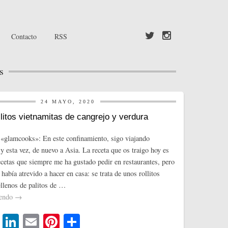
Contacto
RSS
s
24 MAYO, 2020
litos vietnamitas de cangrejo y verdura
«glamcooks»: En este confinamiento, sigo viajando
y esta vez, de nuevo a Asia. La receta que os traigo hoy es
ecetas que siempre me ha gustado pedir en restaurantes, pero
abía atrevido a hacer en casa: se trata de unos rollitos
ellenos de palitos de …
yendo
→
T
Li
E
Pi
C