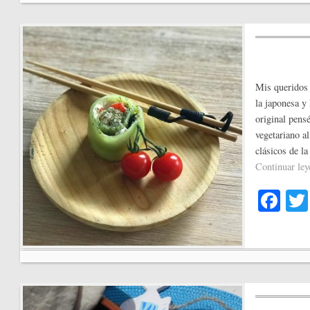
ok
Mis queridos
la japonesa y 
original pens
vegetariano al
clásicos de la
Continuar le
Fa
ce
bo
ok