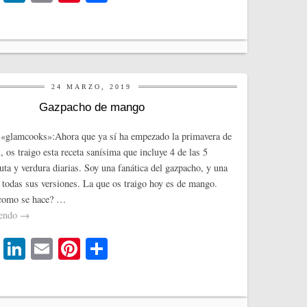
wi
nk
m
nt
o
tte
ed
ail
er
m
r
In
es
pa
t
rti
24 MARZO, 2019
r
Gazpacho de mango
 «glamcooks»:Ahora que ya sí ha empezado la primavera de
, os traigo esta receta sanísima que incluye 4 de las 5
uta y verdura diarias. Soy una fanática del gazpacho, y una
todas sus versiones. La que os traigo hoy es de mango.
 como se hace? …
yendo
→
T
Li
E
Pi
C
wi
nk
m
nt
o
tte
ed
ail
er
m