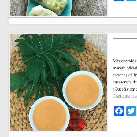
ce
bo
ok
Mis queridos
manera oficial
raciones de fr
enamorada de 
¿Queréis ver
Continuar le
Fa
ce
bo