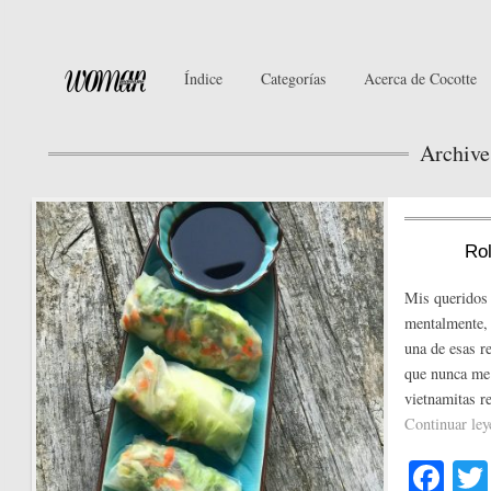
Índice
Categorías
Acerca de Cocotte
Archive
Rol
Mis queridos 
mentalmente, 
una de esas r
que nunca me h
vietnamitas r
Continuar le
Fa