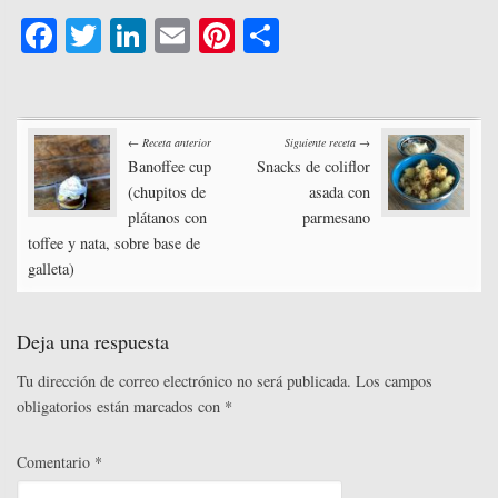
Fa
T
Li
E
Pi
C
ce
wi
nk
m
nt
o
bo
tte
ed
ail
er
m
Post
ok
r
In
es
pa
← Receta anterior
Siguiente receta →
t
rti
Banoffee cup
Snacks de coliflor
navigation
(chupitos de
asada con
r
plátanos con
parmesano
toffee y nata, sobre base de
galleta)
Deja una respuesta
Tu dirección de correo electrónico no será publicada.
Los campos
obligatorios están marcados con
*
Comentario
*