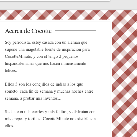
tte
ed
ail
er
m
r
In
es
pa
t
rti
r
Acerca de Cocotte
Soy periodista, estoy casada con un alemán que
supone una inagotable fuente de inspiración para
CocotteMinute, y con él tengo 2 pequeños
hispanoalemanes que nos hacen inmensamente
felices.
Ellos 3 son los conejillos de indias a los que
someto, cada fin de semana y muchas noches entre
semana, a probar mis inventos...
Sudan con mis curries y mis fajitas, y disfrutan con
mis crepes y tortitas. CocotteMinute no existiría sin
ellos.