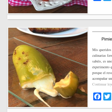
ce
bo
ok
Pimie
Mis queridos 
culinarias fa
sabéis, es uno
experimento q
porque el res
acompañar u
Continuar le
Fa
ce