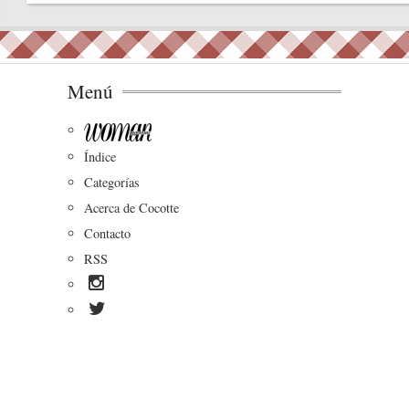
bo
ok
Menú
Índice
Categorías
Acerca de Cocotte
Contacto
RSS