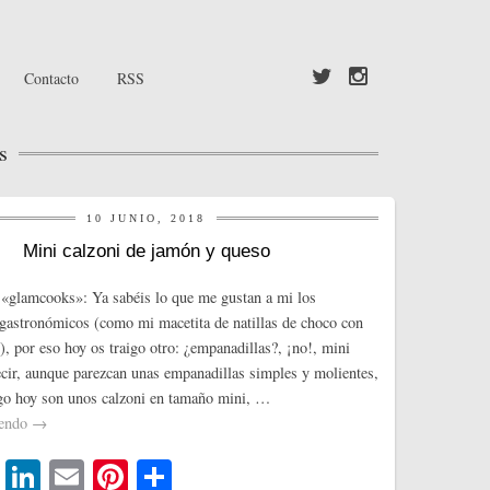
Contacto
RSS
s
10 JUNIO, 2018
Mini calzoni de jamón y queso
«glamcooks»: Ya sabéis lo que me gustan a mi los
gastronómicos (como mi macetita de natillas de choco con
), por eso hoy os traigo otro: ¿empanadillas?, ¡no!, mini
ecir, aunque parezcan unas empanadillas simples y molientes,
igo hoy son unos calzoni en tamaño mini, …
yendo
→
T
Li
E
Pi
C