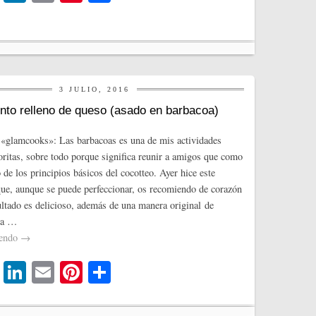
wi
nk
m
nt
o
tte
ed
ail
er
m
r
In
es
pa
t
rti
3 JULIO, 2016
r
nto relleno de queso (asado en barbacoa)
«glamcooks»: Las barbacoas es una de mis actividades
voritas, sobre todo porque significa reunir a amigos que como
 de los principios básicos del cocotteo. Ayer hice este
ue, aunque se puede perfeccionar, os recomiendo de corazón
ultado es delicioso, además de una manera original de
na …
yendo
→
T
Li
E
Pi
C
wi
nk
m
nt
o