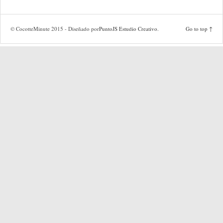
© CocotteMinute 2015 - Diseñado por
PuntoJS Estudio Creativo
.
Go to top ↑