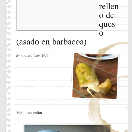
de queso
rellen
(asado en
o de
barbacoa)
Ingredientes
ques
Instrucciones
o
(asado en barbacoa)
By
rosalia
3 julio, 2016
Vais a necesitar: