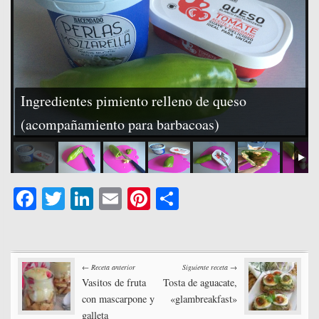
Ingredientes pimiento relleno de queso
(acompañamiento para barbacoas)
Fa
T
Li
E
Pi
C
ce
wi
nk
m
nt
o
bo
tte
ed
ail
er
m
Post
ok
r
In
es
pa
← Receta anterior
Siguiente receta →
t
rti
Vasitos de fruta
Tosta de aguacate,
navigation
con mascarpone y
«glambreakfast»
r
galleta