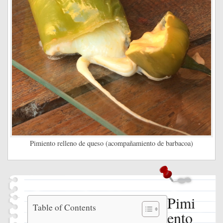
Pimiento relleno de queso (acompañamiento de barbacoa)
Pimi
Pimiento
Table of Contents
ento
relleno