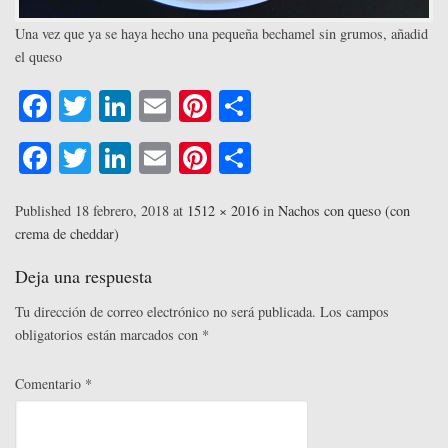
Una vez que ya se haya hecho una pequeña bechamel sin grumos, añadid
el queso
Fa
T
Li
E
Pi
C
ce
wi
nk
m
nt
o
Fa
T
Li
E
Pi
C
bo
tte
ed
ail
er
m
ce
wi
nk
m
nt
o
ok
r
In
es
pa
bo
tte
ed
ail
er
m
Published
18 febrero, 2018
at
1512 × 2016
in
Nachos con queso (con
t
rti
crema de cheddar)
ok
r
In
es
pa
r
t
rti
Deja una respuesta
r
Tu dirección de correo electrónico no será publicada.
Los campos
obligatorios están marcados con
*
Comentario
*