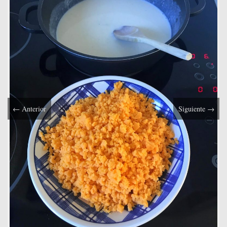
←
Anterior
Siguiente
→