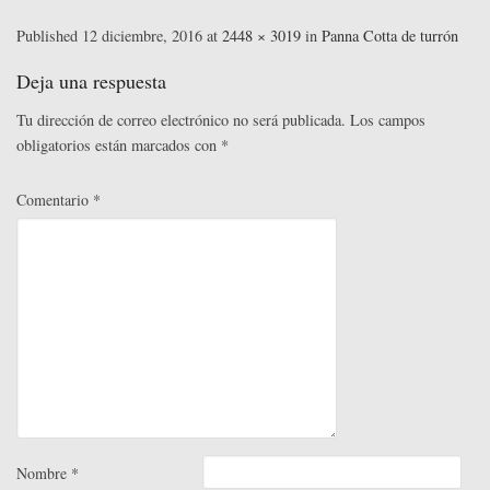
ce
wi
nk
m
nt
o
bo
tte
ed
ail
er
m
Published
12 diciembre, 2016
at
2448 × 3019
in
Panna Cotta de turrón
ok
r
In
es
pa
Deja una respuesta
t
rti
Tu dirección de correo electrónico no será publicada.
Los campos
r
obligatorios están marcados con
*
Comentario
*
Nombre
*