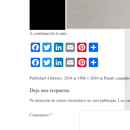
A continuación la nata
Fa
T
Li
E
Pi
C
ce
wi
nk
m
nt
o
Fa
T
Li
E
Pi
C
bo
tte
ed
ail
er
m
ce
wi
nk
m
nt
o
ok
r
In
es
pa
bo
tte
ed
ail
er
m
Published
4 febrero, 2018
at
1504 × 2016
in
Pastel «cuajado
t
rti
ok
r
In
es
pa
Deja una respuesta
r
t
rti
Tu dirección de correo electrónico no será publicada.
Los ca
r
Comentario
*