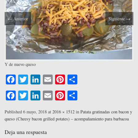
←
Anterior
Siguiente
→
Y de nuevo queso
Fa
T
Li
E
Pi
C
ce
wi
nk
m
nt
o
Fa
T
Li
E
Pi
C
bo
tte
ed
ail
er
m
ce
wi
nk
m
nt
o
ok
r
In
es
pa
bo
tte
ed
ail
er
m
Published
6 mayo, 2018
at
2016 × 1512
in
Patata gratinadas con bacon y
t
rti
queso (Cheesy bacon grilled potates) – acompañamiento para barbacoa
ok
r
In
es
pa
r
t
rti
Deja una respuesta