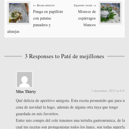
Post
ok
r
In
es
pa
← Receta anterior
Siguiente receta →
t
rti
Panga en papillote
Mousse de
navigation
con patatas
espárragos
r
panadera y
blancos
almejas
3 Responses to Paté de mejillones
Miss Thirty
1 diciembre, 2013 at 6:44 
Qué delicia de aperitivo amigota. Esta receta prometido que para mi
cena de navidad la hago, además de alguna otra tuya que tengo
guardada en mis favoritos.
Entre mis compis del cole tenemos una tertulia gastronómica, de la
cual tus recetas son protagonistas todos los lunes, son todas superfans