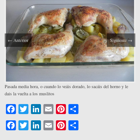
←
Anterior
Siguiente
→
Pasada media hora, o cuando lo veáis dorado, lo sacáis del horno y le
dais la vuelta a los muslitos
Fa
T
Li
E
Pi
C
ce
wi
nk
m
nt
o
Fa
T
Li
E
Pi
C
bo
tte
ed
ail
er
m
ce
wi
nk
m
nt
o
ok
r
In
es
pa