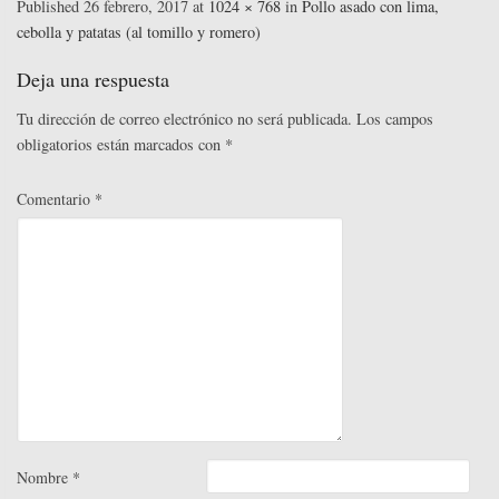
bo
tte
ed
ail
er
m
Published
26 febrero, 2017
at
1024 × 768
in
Pollo asado con lima,
t
rti
cebolla y patatas (al tomillo y romero)
ok
r
In
es
pa
r
t
rti
Deja una respuesta
r
Tu dirección de correo electrónico no será publicada.
Los campos
obligatorios están marcados con
*
Comentario
*
Nombre
*