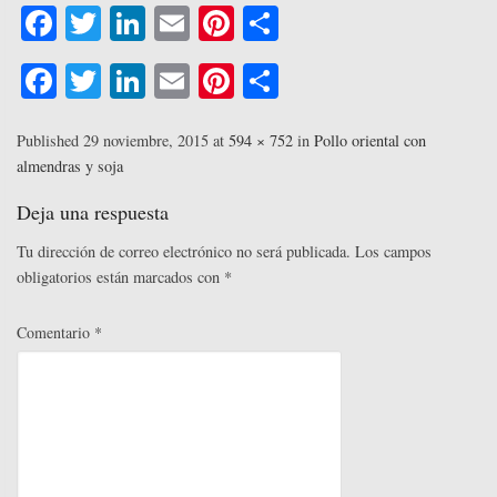
Fa
T
Li
E
Pi
C
ce
wi
nk
m
nt
o
Fa
T
Li
E
Pi
C
bo
tte
ed
ail
er
m
ce
wi
nk
m
nt
o
ok
r
In
es
pa
bo
tte
ed
ail
er
m
Published
29 noviembre, 2015
at
594 × 752
in
Pollo oriental con
t
rti
almendras y soja
ok
r
In
es
pa
r
t
rti
Deja una respuesta
r
Tu dirección de correo electrónico no será publicada.
Los campos
obligatorios están marcados con
*
Comentario
*