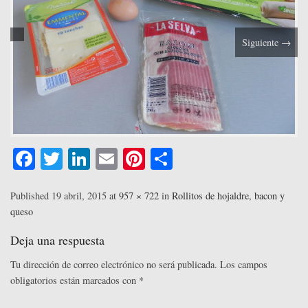
Siguiente
→
Fa
T
Li
E
Pi
C
ce
wi
nk
m
nt
o
bo
tte
ed
ail
er
m
Published
19 abril, 2015
at
957 × 722
in
Rollitos de hojaldre, bacon y
queso
ok
r
In
es
pa
t
rti
Deja una respuesta
r
Tu dirección de correo electrónico no será publicada.
Los campos
obligatorios están marcados con
*