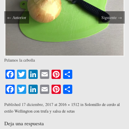
←
Anterior
Siguiente
→
Pelamos la cebolla
Fa
T
Li
E
Pi
C
ce
wi
nk
m
nt
o
Fa
T
Li
E
Pi
C
bo
tte
ed
ail
er
m
ce
wi
nk
m
nt
o
ok
r
In
es
pa
bo
tte
ed
ail
er
m
Published
17 diciembre, 2017
at
2016 × 1512
in
Solomillo de cerdo al
t
rti
estilo Wellington con trufa y salsa de setas
ok
r
In
es
pa
r
t
rti
Deja una respuesta