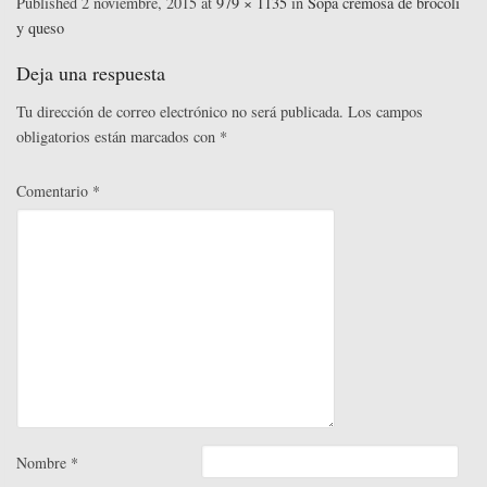
bo
tte
ed
ail
er
m
Published
2 noviembre, 2015
at
979 × 1135
in
Sopa cremosa de brócoli
y queso
ok
r
In
es
pa
t
rti
Deja una respuesta
r
Tu dirección de correo electrónico no será publicada.
Los campos
obligatorios están marcados con
*
Comentario
*
Nombre
*