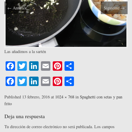
←
Anterior
Siguiente
→
Las añadimos a la sartén
Fa
T
Li
E
Pi
C
ce
wi
nk
m
nt
o
Fa
T
Li
E
Pi
C
bo
tte
ed
ail
er
m
ce
wi
nk
m
nt
o
ok
r
In
es
pa
bo
tte
ed
ail
er
m
Published
13 febrero, 2016
at
1024 × 768
in
Spaghetti con setas y pan
t
rti
frito
ok
r
In
es
pa
r
t
rti
Deja una respuesta
r
Tu dirección de correo electrónico no será publicada.
Los campos