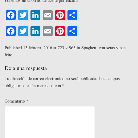
Ponemos un chorrito de aceite por encima
Fa
T
Li
E
Pi
C
ce
wi
nk
m
nt
o
Fa
T
Li
E
Pi
C
bo
tte
ed
ail
er
m
ce
wi
nk
m
nt
o
ok
r
In
es
pa
bo
tte
ed
ail
er
m
Published
13 febrero, 2016
at
723 × 965
in
Spaghetti con setas y pan
t
rti
frito
ok
r
In
es
pa
r
t
rti
Deja una respuesta
r
Tu dirección de correo electrónico no será publicada.
Los campos
obligatorios están marcados con
*
Comentario
*