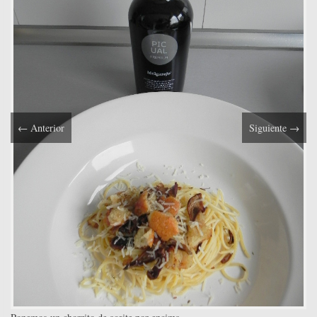
←
Anterior
Siguiente
→