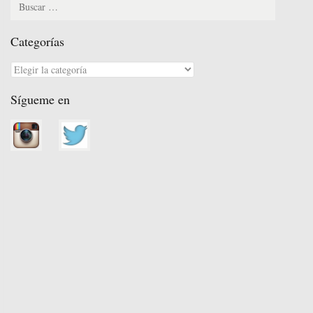
r
Categorías
Categorías
Sígueme en