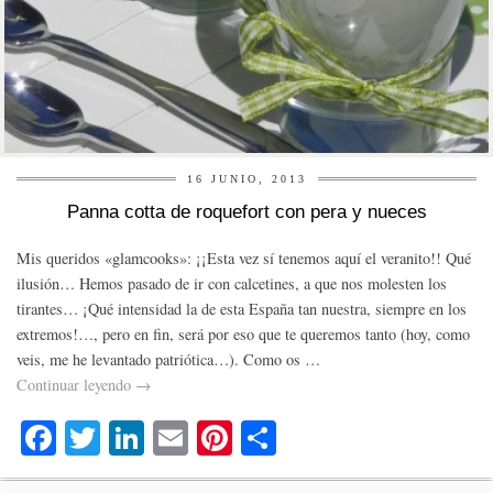
16 JUNIO, 2013
Panna cotta de roquefort con pera y nueces
Mis queridos «glamcooks»: ¡¡Esta vez sí tenemos aquí el veranito!! Qué
ilusión… Hemos pasado de ir con calcetines, a que nos molesten los
tirantes… ¡Qué intensidad la de esta España tan nuestra, siempre en los
extremos!…, pero en fin, será por eso que te queremos tanto (hoy, como
veis, me he levantado patriótica…). Como os …
Continuar leyendo
→
Fa
T
Li
E
Pi
C
ce
wi
nk
m
nt
o