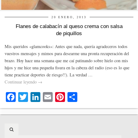
20 ENERO, 2013
Flanes de calabacín al queso crema con salsa
de piquillos
Mis queridos «glamcooks»: Antes que nada, quería agradeceros todos
vuestros mensajes y mimos para desearme una pronta recuperación del
brazo. Hoy hace una semana que me caí patinando sobre hielo con mis
hijos y me hice una pequeña fisura en la cabeza del radio (eso es lo que
tiene practicar deportes de riesgo!!). La verdad …
Continuar leyendo
→
Fa
T
Li
E
Pi
C
ce
wi
nk
m
nt
o
bo
tte
ed
ail
er
m
ok
r
In
es
pa
Search
t
rti
for: