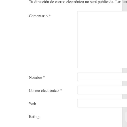
t
rti
Tu dirección de correo electrónico no será publicada.
Los ca
r
Comentario
*
Nombre
*
Correo electrónico
*
Web
Rating: