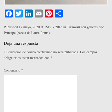
Fa
T
Li
E
Pi
C
ce
wi
nk
m
nt
o
bo
tte
ed
ail
er
m
Published
17 mayo, 2020
at
1512 × 2016
in
Tiramisú con galletas tipo
Príncipe (receta de Laura Ponts)
ok
r
In
es
pa
t
rti
Deja una respuesta
r
Tu dirección de correo electrónico no será publicada.
Los campos
obligatorios están marcados con
*
Comentario
*