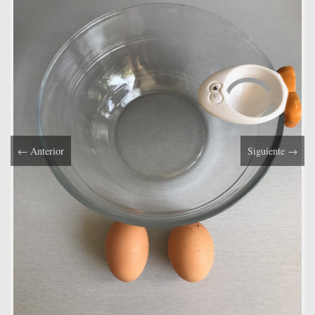
←
Anterior
Siguiente
→