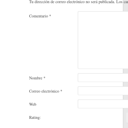
t
rti
Tu dirección de correo electrónico no será publicada.
Los ca
r
Comentario
*
Nombre
*
Correo electrónico
*
Web
Rating: