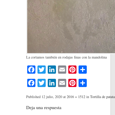
La cortamos también en rodajas finas con la mandolina
Fa
T
Li
E
Pi
C
ce
wi
nk
m
nt
o
Fa
T
Li
E
Pi
C
bo
tte
ed
ail
er
m
ce
wi
nk
m
nt
o
ok
r
In
es
pa
bo
tte
ed
ail
er
m
Published
12 julio, 2020
at
2016 × 1512
in
Tortilla de patat
t
rti
ok
r
In
es
pa
Deja una respuesta
r