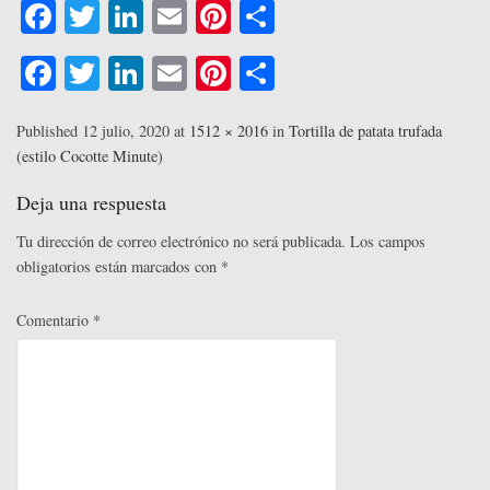
Fa
T
Li
E
Pi
C
ce
wi
nk
m
nt
o
Fa
T
Li
E
Pi
C
bo
tte
ed
ail
er
m
ce
wi
nk
m
nt
o
ok
r
In
es
pa
bo
tte
ed
ail
er
m
Published
12 julio, 2020
at
1512 × 2016
in
Tortilla de patata trufada
t
rti
(estilo Cocotte Minute)
ok
r
In
es
pa
r
t
rti
Deja una respuesta
r
Tu dirección de correo electrónico no será publicada.
Los campos
obligatorios están marcados con
*
Comentario
*