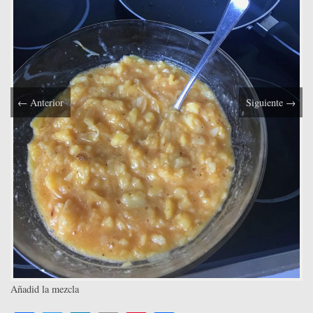
←
Anterior
Siguiente
→
Añadid la mezcla