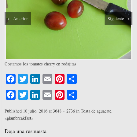
←
Anterior
Siguiente
→
Cortamos los tomates cherry en rodajitas
Fa
T
Li
E
Pi
C
ce
wi
nk
m
nt
o
Fa
T
Li
E
Pi
C
bo
tte
ed
ail
er
m
ce
wi
nk
m
nt
o
ok
r
In
es
pa
bo
tte
ed
ail
er
m
Published
10 julio, 2016
at
3648 × 2736
in
Tosta de aguacate,
t
rti
«glambreakfast»
ok
r
In
es
pa
r
t
rti
Deja una respuesta