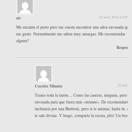
str
22 abril, 2014 at 8:05 
Me encanta el pesto pero me cuesta encontrar una salsa envasada que
me guste. Normalmente me saben muy amargas. Me recomiendas
alguna?
Respond
Cocotte Minute
22 abril, 
Tienes toda la tazón… Como las caseras, ninguna, pero la
envasada para que fuera más «minute». De recomendarte,
inclinaría por una Buittoni, pero si te animas, hazla tú, q
te sale divina. Y luego, comparte la receta, plis! Un besot