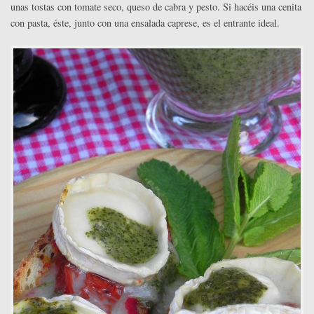
unas tostas con tomate seco, queso de cabra y pesto. Si hacéis una cenita
con pasta, éste, junto con una ensalada caprese, es el entrante ideal.