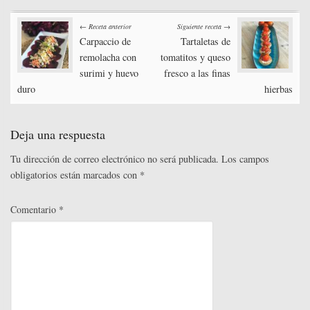
bo
tte
ed
ail
er
m
Post
ok
r
In
es
pa
← Receta anterior
Siguiente receta →
t
rti
Carpaccio de
Tartaletas de
navigation
remolacha con
tomatitos y queso
r
surimi y huevo
fresco a las finas
duro
hierbas
Deja una respuesta
Tu dirección de correo electrónico no será publicada.
Los campos
obligatorios están marcados con
*
Comentario
*