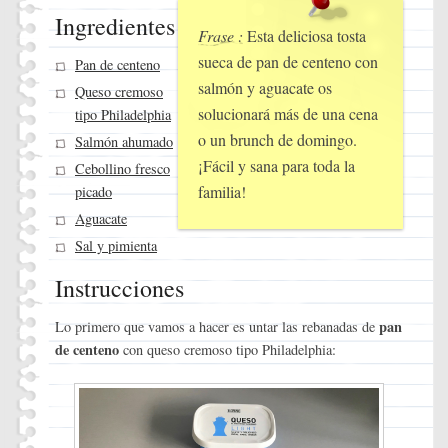
Ingredientes
Frase :
Esta deliciosa tosta
sueca de pan de centeno con
Pan de centeno
salmón y aguacate os
Queso cremoso
solucionará más de una cena
tipo Philadelphia
o un brunch de domingo.
Salmón ahumado
¡Fácil y sana para toda la
Cebollino fresco
familia!
picado
Aguacate
Sal y pimienta
Instrucciones
pan
Lo primero que vamos a hacer es untar las rebanadas de
de centeno
con queso cremoso tipo Philadelphia: