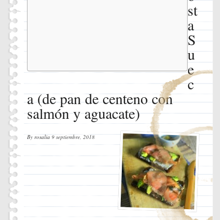
pan de
st
centeno
a
con
salmón y
S
aguacate)
u
Ingredien
Instrucci
e
c
a (de pan de centeno con
salmón y aguacate)
By
rosalia
9 septiembre, 2018