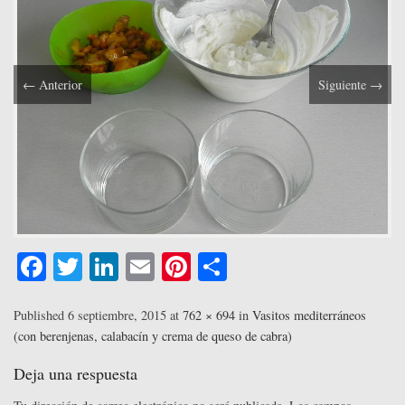
←
Anterior
Siguiente
→
Fa
T
Li
E
Pi
C
ce
wi
nk
m
nt
o
bo
tte
ed
ail
er
m
Published
6 septiembre, 2015
at
762 × 694
in
Vasitos mediterráneos
(con berenjenas, calabacín y crema de queso de cabra)
ok
r
In
es
pa
t
rti
Deja una respuesta