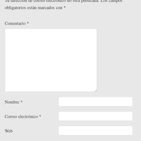
r
Tu dirección de correo electrónico no será publicada.
Los campos
obligatorios están marcados con
*
Comentario
*
Nombre
*
Correo electrónico
*
Web