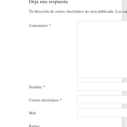
ok
r
In
es
pa
Deja una respuesta
r
t
rti
Tu dirección de correo electrónico no será publicada.
Los ca
r
Comentario
*
Nombre
*
Correo electrónico
*
Web
Rating: