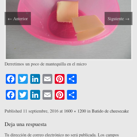
←
Anterior
Siguiente
→
Derretimos un poco de mantequilla en el micro
Fa
T
Li
E
Pi
C
ce
wi
nk
m
nt
o
Fa
T
Li
E
Pi
C
bo
tte
ed
ail
er
m
ce
wi
nk
m
nt
o
ok
r
In
es
pa
bo
tte
ed
ail
er
m
Published
11 septiembre, 2016
at
1600 × 1200
in
Batido de cheesecake
t
rti
ok
r
In
es
pa
Deja una respuesta
r
t
rti
Tu dirección de correo electrónico no será publicada.
Los campos