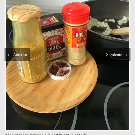
←
Anterior
Siguiente
→
Añadimos las especias a la sartén con la cebolla