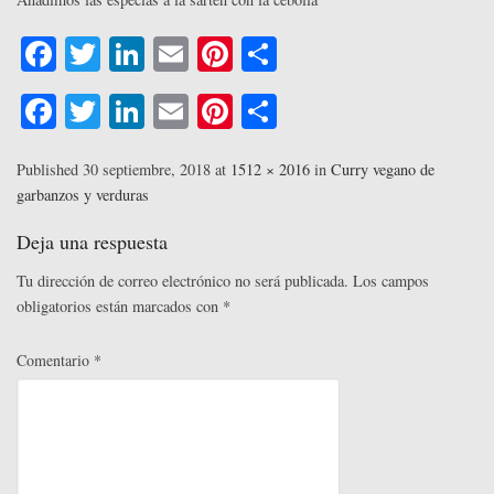
Fa
T
Li
E
Pi
C
ce
wi
nk
m
nt
o
Fa
T
Li
E
Pi
C
bo
tte
ed
ail
er
m
ce
wi
nk
m
nt
o
ok
r
In
es
pa
bo
tte
ed
ail
er
m
Published
30 septiembre, 2018
at
1512 × 2016
in
Curry vegano de
t
rti
garbanzos y verduras
ok
r
In
es
pa
r
t
rti
Deja una respuesta
r
Tu dirección de correo electrónico no será publicada.
Los campos
obligatorios están marcados con
*
Comentario
*