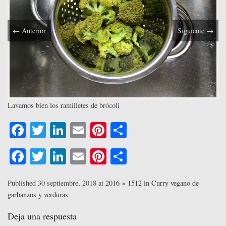
←
Anterior
Siguiente
→
Lavamos bien los ramilletes de brócoli
Fa
T
Li
E
Pi
C
ce
wi
nk
m
nt
o
Fa
T
Li
E
Pi
C
bo
tte
ed
ail
er
m
ce
wi
nk
m
nt
o
ok
r
In
es
pa
bo
tte
ed
ail
er
m
Published
30 septiembre, 2018
at
2016 × 1512
in
Curry vegano de
t
rti
garbanzos y verduras
ok
r
In
es
pa
r
t
rti
Deja una respuesta