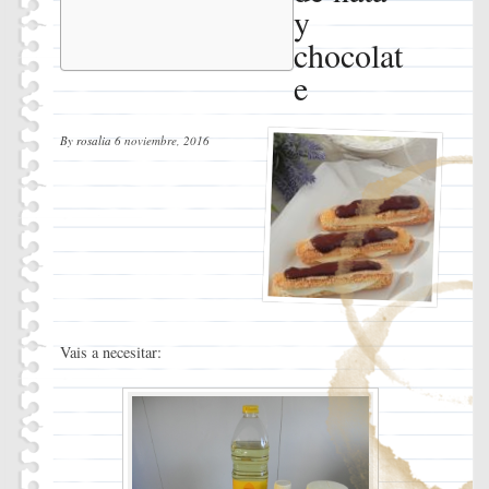
chocolate
y
Ingredientes
chocolat
Instrucciones
e
By
rosalia
6 noviembre, 2016
Vais a necesitar: