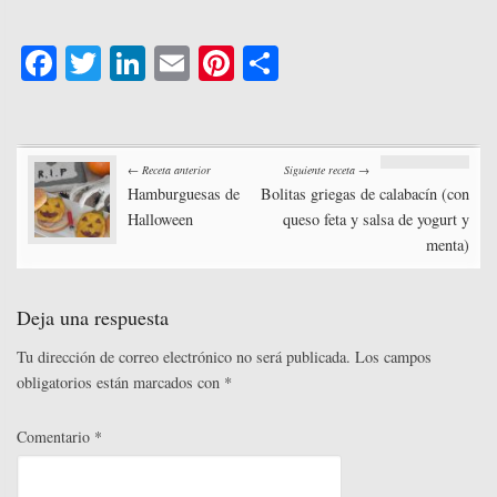
Fa
T
Li
E
Pi
C
ce
wi
nk
m
nt
o
bo
tte
ed
ail
er
m
Post
ok
r
In
es
pa
← Receta anterior
Siguiente receta →
t
rti
Hamburguesas de
Bolitas griegas de calabacín (con
navigation
Halloween
queso feta y salsa de yogurt y
r
menta)
Deja una respuesta
Tu dirección de correo electrónico no será publicada.
Los campos
obligatorios están marcados con
*
Comentario
*