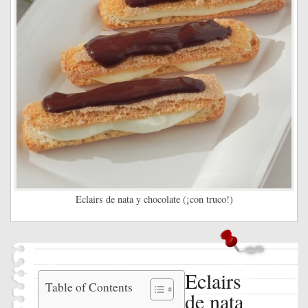
Eclairs de nata y chocolate (¡con truco!)
Eclairs
Eclairs
Table of Contents
de nata
de nata y