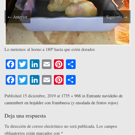
←
Anterior
Siguiente
→
Lo metemos al horno a 180º hasta que estén dorados
Fa
T
Li
E
Pi
C
ce
wi
nk
m
nt
o
Fa
T
Li
E
Pi
C
bo
tte
ed
ail
er
m
ce
wi
nk
m
nt
o
ok
r
In
es
pa
bo
tte
ed
ail
er
m
Published
15 diciembre, 2019
at
1735 × 968
in
Entrante navideño de
t
rti
camembert en hojaldre con frambuesa (y ensalada de frutos rojos)
ok
r
In
es
pa
r
t
rti
Deja una respuesta
r
Tu dirección de correo electrónico no será publicada.
Los campos
obligatorios están marcados con
*