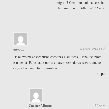
migas!!! Como no tenía nueces, la hi
Ummmmmm… Delicious!!! Como tu
esteban
12 agosto, 2012 at 6:57 
De nuevo mi enhorabuena cocottera glamurosa. Tiene una pinta
estupenda! Felicidades por tus nuevos seguidores, seguro que se
enganchan cómo todos nosotros.
Respond
Cocotte Minute
12 agosto, 