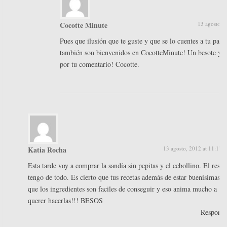
Cocotte Minute
13 agosto, 
Pues que ilusión que te guste y que se lo cuentes a tu papi
también son bienvenidos en CocotteMinute! Un besote y m
por tu comentario! Cocotte.
Katia Rocha
13 agosto, 2012 at 11:17 
Esta tarde voy a comprar la sandía sin pepitas y el cebollino. El resto
tengo de todo. Es cierto que tus recetas además de estar buenisimas e
que los ingredientes son faciles de conseguir y eso anima mucho a
querer hacerlas!!! BESOS
Respond