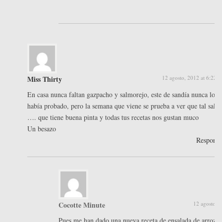
Miss Thirty
12 agosto, 2012 at 6:22 
En casa nunca faltan gazpacho y salmorejo, este de sandía nunca lo
había probado, pero la semana que viene se prueba a ver que tal sale,
…. que tiene buena pinta y todas tus recetas nos gustan muco
Un besazo
Respond
Cocotte Minute
12 agosto, 
Pues me han dado una nueva receta de ensalada de arroz a