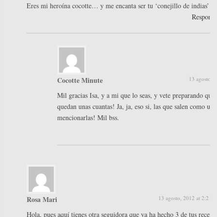
Eres mi heroína cocotte… y me encanta ser tu ‘conejillo de indias’
Respond
Cocotte Minute
13 agosto, 
Mil gracias Isa, y a mi que lo seas, y vete preparando que 
quedan unas cuantas! Ja, ja, eso si, las que salen como un 
mencionarlas! Mil bss.
Rosa Mari
13 agosto, 2012 at 2:21 
Hola, pues aquí tienes otra seguidora que ya ha hecho 3 de tus recetas