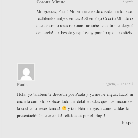
Cocotte Minute
13 agosto, 
Mil gracias, Patri! Mi primer año de casada me lo pase co
recibiendo amigos en casa! Si en algo CocotteMinute os a
quedar como unas reinonas, no sabes cuanto me alegro! Y
contareis! Un besote y aquí estoy para lo que necesitéis. C
Paula
14 agosto, 2012 at 7:54 
Hola! yo también te descubrí por Paula y ya me he enganchado! me
encanta como lo explicas todo tan detallado..las que nos iniciamos en
la cocina lo necesitamos!
y también me gusta como cuidas la
presentación! me encanta! felicidades por el blog!!
Respond