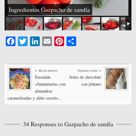
Ingredientes Gazpacho de sandía
Fa
T
Li
E
Pi
C
ce
wi
nk
m
nt
o
bo
tte
ed
ail
er
m
Post
ok
r
In
es
pa
← Receta anterior
Siguiente receta →
t
rti
Ensalada
Soles de chocolate
navigation
«Santamaría» con
con plátano
r
almendras
caramelizadas y aliño secreto…
34 Responses to Gazpacho de sandía