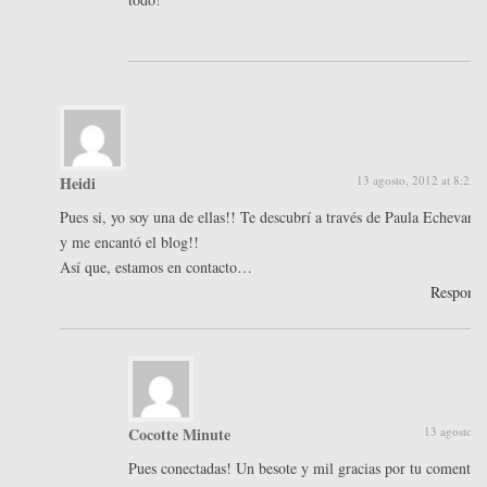
Heidi
13 agosto, 2012 at 8:22 
Pues si, yo soy una de ellas!! Te descubrí a través de Paula Echevarrí
y me encantó el blog!!
Así que, estamos en contacto…
Respond
Cocotte Minute
13 agosto, 
Pues conectadas! Un besote y mil gracias por tu comentar