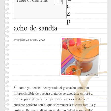
Table of Contents
a
de sandía
Ingredientes
z
Instrucciones
p
acho de sandía
By
rosalia
12 agosto, 2012
Si, como yo, tenéis incorporado el gazpacho como un
imprescindible de vuestra dieta de verano, éste entrará a
formar parte de vuestro repertorio, y será sin duda un
entrante perfecto con el que sorprender a vuestra familia y
amigos. Es, como dicen en moda, un "clásico renovado",