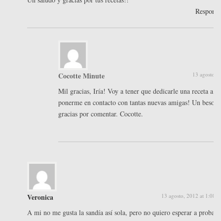
Respond
Cocotte Minute
13 agosto, 
Mil gracias, Iría! Voy a tener que dedicarle una receta a P
ponerme en contacto con tantas nuevas amigas! Un besote
gracias por comentar. Cocotte.
Veronica
13 agosto, 2012 at 1:08 
A mi no me gusta la sandía así sola, pero no quiero esperar a probar