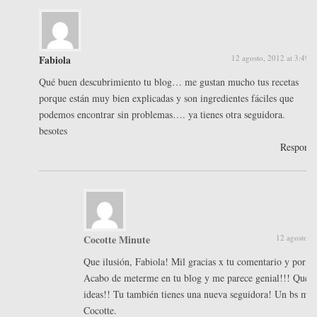
Fabiola
12 agosto, 2012 at 3:49 
Qué buen descubrimiento tu blog… me gustan mucho tus recetas
porque están muy bien explicadas y son ingredientes fáciles que
podemos encontrar sin problemas…. ya tienes otra seguidora.
besotes
Respond
Cocotte Minute
12 agosto, 
Que ilusión, Fabiola! Mil gracias x tu comentario y por tu
Acabo de meterme en tu blog y me parece genial!!! Que d
ideas!! Tu también tienes una nueva seguidora! Un bs muy
Cocotte.