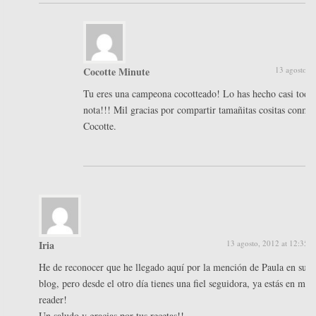
Cocotte Minute
13 agosto, 
Tu eres una campeona cocotteado! Lo has hecho casi todo
nota!!! Mil gracias por compartir tamañitas cositas conmi
Cocotte.
Iria
13 agosto, 2012 at 12:35 
He de reconocer que he llegado aquí por la mención de Paula en su
blog, pero desde el otro día tienes una fiel seguidora, ya estás en mi
reader!
Un saludo y gracias por tus recetas!!