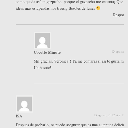
como queda así en gazpacho, porque el gazpacho me encanta¡ Que
ideas mas estupendas nos traes¡¡ Besotes de lunes
Respond
Cocotte Minute
13 agosto, 
Mil gracias, Verónica!! Ya me contaras si así te gusta mas 
Un besote!!
ISA
13 agosto, 2012 at 2:11 
Después de probarlo, os puedo asegurar que es una auténtica delicia!