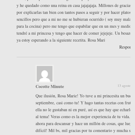
y he quedado como una reina en casa jajajajaja. Millones de gracias
por explicarlas tan bien con tantos pasos a seguir y por hacer platos
sencillos pero que a mi no me se hubieran ocurrido ( soy muy mala
para la cocina) pero me tengo que espabilar que en un mes y medio
tendré a mi princesa y tengo que hacer de comer jejejeje. Un besazo 
ya estoy esperando a la siguiente recetita. Rosa Mari
Respond
Cocotte Minute
13 agosto, 
Que ilusión, Rosa Marie! Yo tuve a mi princesita un buen
septiembre, casi como tu! Y hago tantas recetas con frutas
ella no le gustaban ni en puré, así es que hay que echarle
al tema! Veras como es la mejor experiencia de tu vida. 
ahora para descansar y hace un millón de cosas, que luego
difícil! Mil bs, mil gracias por tu comentario y mucha sue