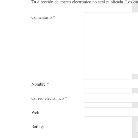
t
rti
Tu dirección de correo electrónico no será publicada.
Los ca
r
Comentario
*
Nombre
*
Correo electrónico
*
Web
Rating: