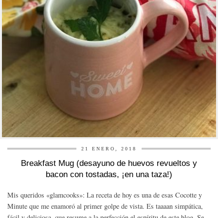
21 ENERO, 2018
Breakfast Mug (desayuno de huevos revueltos y
bacon con tostadas, ¡en una taza!)
Mis queridos «glamcooks»: La receta de hoy es una de esas Cocotte y
Minute que me enamoró al primer golpe de vista. Es taaaan simpática,
fácil y deliciosa, que resume a la perfección el espíritu de este blog. Se