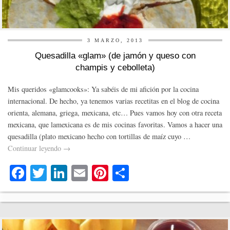
3 MARZO, 2013
Quesadilla «glam» (de jamón y queso con
champis y cebolleta)
Mis queridos «glamcooks»: Ya sabéis de mi afición por la cocina
internacional. De hecho, ya tenemos varias recetitas en el blog de cocina
orienta, alemana, griega, mexicana, etc… Pues vamos hoy con otra receta
mexicana, que lamexicana es de mis cocinas favoritas. Vamos a hacer una
quesadilla (plato mexicano hecho con tortillas de maíz cuyo …
Continuar leyendo
→
Fa
T
Li
E
Pi
C
ce
wi
nk
m
nt
o
bo
tte
ed
ail
er
m
ok
r
In
es
pa