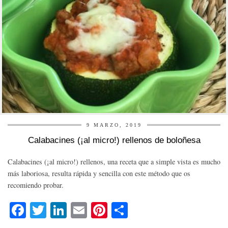
9 MARZO, 2019
Calabacines (¡al micro!) rellenos de boloñesa
Calabacines (¡al micro!) rellenos, una receta que a simple vista es mucho
más laboriosa, resulta rápida y sencilla con este método que os
recomiendo probar.
Fa
T
Li
E
Pi
C
ce
wi
nk
m
nt
o