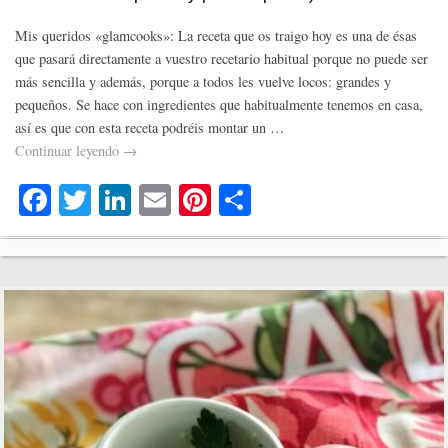
Mis queridos «glamcooks»: La receta que os traigo hoy es una de ésas
que pasará directamente a vuestro recetario habitual porque no puede ser
más sencilla y además, porque a todos les vuelve locos: grandes y
pequeños. Se hace con ingredientes que habitualmente tenemos en casa,
así es que con esta receta podréis montar un …
Continuar leyendo
→
Fa
T
Li
E
Pi
C
ce
wi
nk
m
nt
o
bo
tte
ed
ail
er
m
ok
r
In
es
pa
t
rti
r