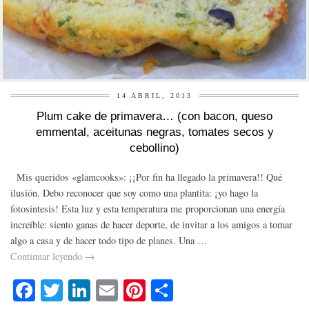
14 ABRIL, 2013
Plum cake de primavera… (con bacon, queso
emmental, aceitunas negras, tomates secos y
cebollino)
Mis queridos «glamcooks»: ¡¡Por fin ha llegado la primavera!! Qué
ilusión. Debo reconocer que soy como una plantita: ¡yo hago la
fotosíntesis! Esta luz y esta temperatura me proporcionan una energía
increíble: siento ganas de hacer deporte, de invitar a los amigos a tomar
algo a casa y de hacer todo tipo de planes. Una …
Continuar leyendo
→
Fa
T
Li
E
Pi
C