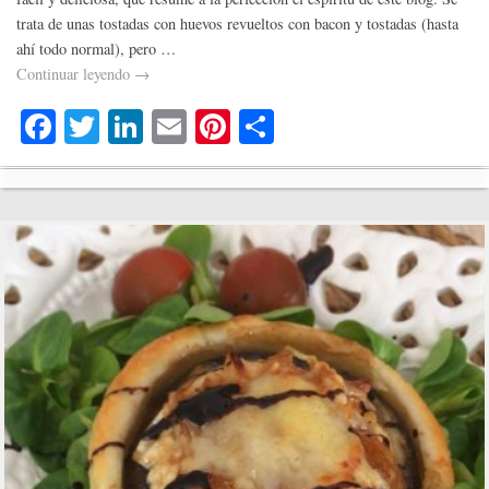
trata de unas tostadas con huevos revueltos con bacon y tostadas (hasta
ahí todo normal), pero …
Continuar leyendo
→
Fa
T
Li
E
Pi
C
ce
wi
nk
m
nt
o
bo
tte
ed
ail
er
m
ok
r
In
es
pa
t
rti
r