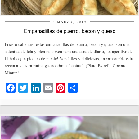
3 MARZO, 2019
Empanadillas de puerro, bacon y queso
Frías o calientes, estas empanadillas de puerro, bacon y queso son una
auténtica delicia y bien os sirven para una cena de diario, un aperitivo de
fútbol o ¡un picoteo de picnic! Versátiles y deliciosas, incorporaréis esta
receta a vuestra rutina gastronómica habitual. ¡Plato Estrella Cocotte
Minute!
Fa
T
Li
E
Pi
C
ce
wi
nk
m
nt
o
bo
tte
ed
ail
er
m
ok
r
In
es
pa
t
rti
r