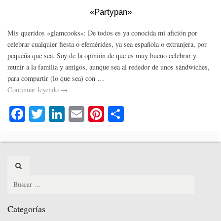
«Partypan»
Mis queridos «glamcooks»: De todos es ya conocida mi afición por
celebrar cualquier fiesta o efemérides, ya sea española o extranjera, por
pequeña que sea. Soy de la opinión de que es muy bueno celebrar y
reunir a la familia y amigos, aunque sea al rededor de unos sándwiches,
para compartir (lo que sea) con …
Continuar leyendo
→
Fa
T
Li
E
Pi
C
ce
wi
nk
m
nt
o
bo
tte
ed
ail
er
m
ok
r
In
es
pa
Search
t
rti
for:
r
Categorías