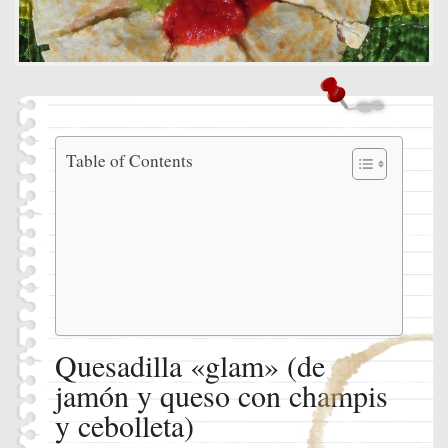
Quesadill
Table of Contents
«glam»
(de jamón
y queso
con
champis y
cebolleta)
Ingre
Instr
Quesadilla «glam» (de
jamón y queso con champis
y cebolleta)