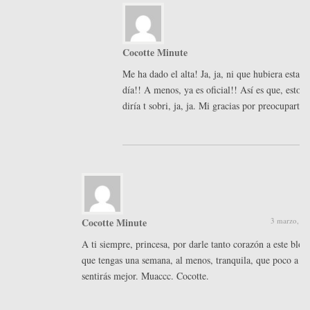
Cocotte Minute
Me ha dado el alta! Ja, ja, ni que hubiera estado
día!! A menos, ya es oficial!! Así es que, esto
diría t sobri, ja, ja. Mi gracias por preocuparte!
Cocotte Minute
3 marzo, 20
A ti siempre, princesa, por darle tanto corazón a este blog
que tengas una semana, al menos, tranquila, que poco a po
sentirás mejor. Muaccc. Cocotte.