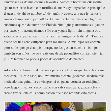
lamexicana es de mis cocinas favoritas. Vamos a hacer una
quesadilla
(plato mexicano hecho con tortillas de maíz cuyo ingrediente principal es
el queso, de ahí su nombre…) de jamón y queso, a la que le vamos a
añadir champiñones y cebolleta. Es una receta que puede ser light, si
añadimos queso de untar tipo Philadelphia light y sustituimos el jamón
por pavo, y lo acompañamos sólo con yogurt light, ¡sin ninguna otra
salsa de acompañamiento! (eso para mis amigas de la dieta!). También
puede ser una cena estupenda para los niños. A mis hijos les encanta,
pero no les pongo champis, porque no les gustan mucho (mis hijos
también son niños, no os creáis que desde pequeñitos comían foie, ¡ja,
ja!). Y también lo podéis poner de aperitivo o de picoteo.
Adoro la combinación de sabores picantes y frescos que tiene la cocina
mexicana. En este caso, no lleva mucho picante (podemos añadirle más
metiendo una guindilla en vinagre, si os gusta, cortada en rodajitas),
pero luego lo vamos a acompañar con salsa mexicana, guacamoles y
crema fresca, que es la combinación que hace redonda esta receta.