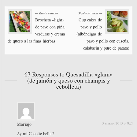
bo
tte
ed
ail
er
m
Post
ok
r
In
es
pa
← Receta anterior
Siguiente receta →
t
rti
Brocheta «light»
Cup cakes de
navigation
de pavo con piña,
pavo y pollo
r
verduras y crema
(albóndigas de
de queso a las finas hierbas
pavo y pollo con cuscús,
calabacín y puré de patata)
67 Responses to Quesadilla «glam»
(de jamón y queso con champis y
cebolleta)
Mariajo
3 marzo, 2013 at 8:28 
Ay mi Cocotte bella!!