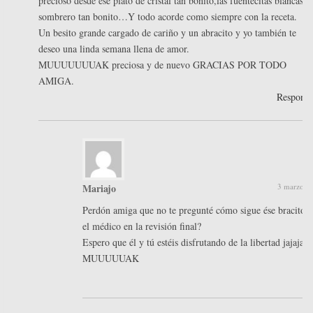
precioso desde ése plato de cristal tan bonito,las fuentecitas blancas,é
sombrero tan bonito…Y todo acorde como siempre con la receta.
Un besito grande cargado de cariño y un abracito y yo también te
deseo una linda semana llena de amor.
MUUUUUUUAK preciosa y de nuevo GRACIAS POR TODO
AMIGA.
Respond
Mariajo
3 marzo, 2
Perdón amiga que no te pregunté cómo sigue ése bracito? 
el médico en la revisión final?
Espero que él y tú estéis disfrutando de la libertad jajaja!!
MUUUUUAK