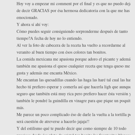
Hoy voy a empezar mi comment por el final y es que no puedo dejar
de decir GRACIAS por ésa hermosa dedicatoria con la que me has
emocionado.
Y ahora sí ahí voy:
Cómo puedes seguir consiguiendo sorprenderme después de tanto
tiempo?A fecha de hoy no lo entiendo.
Al ver la foto de cabecera de la receta ha vuelto a recordarme al
veranito al buen tiempo con ésos colores tan bonitos.
La comida mexicana me apasiona porque adoro el picante y además
también me apasiona el queso cualquier receta que tenga queso me
gusta y además me encanta México.
Me encantan las quesadillas cuando las haga las haré tal cual las has
hecho tú prefiero esperar y comerla así que hacerla ligh que aunque
seguro que también está muy rica pero prefiero hacer ésta versión y
también le pondré la guindilla en vinagre para que pique un poquito
más.
Me parece un poco complicado éso de darle la vuelta a la tortilla per
será cuestión de atreverse a hacerlo jajaja!!
Y del estilismo qué te puedo decir que como siempre de 10 todo